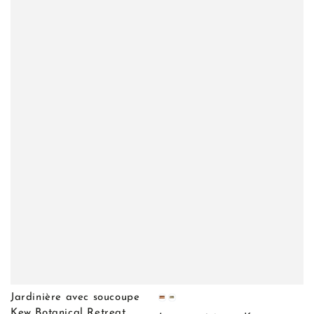
Jardinière avec soucoupe
Cuivre
Laiton
Kew Botanical Retreat