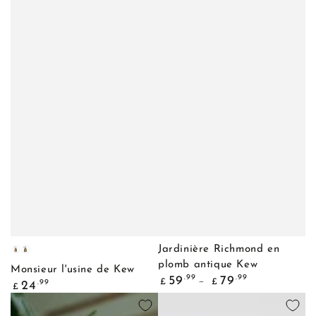
Jardinière Richmond en
Cuivre
Laiton
plomb antique Kew
Monsieur l'usine de Kew
Prix
.99
.99
59
79
Prix
£
£
.99
24
£
normal
normal