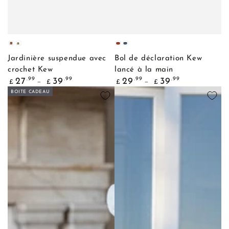
Cuivre
Laiton
Terre
Azurite
d'ombre
Jardinière suspendue avec
Bol de déclaration Kew
brûlée
crochet Kew
lancé à la main
Prix
Prix
.99
.99
.99
.99
27
39
29
39
£
£
£
£
normal
normal
BOITE CADEAU