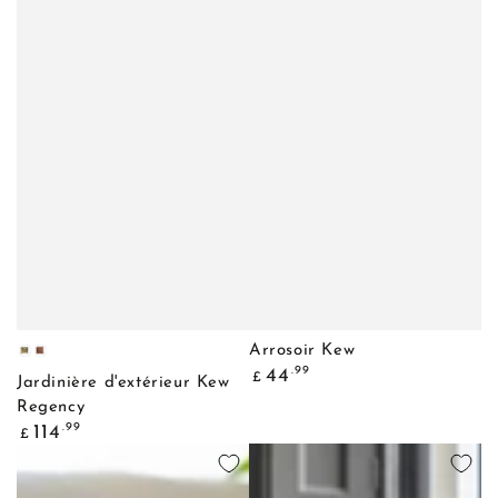
Arrosoir Kew
Laiton
Cuivre
Prix
.99
44
£
vieilli
vieilli
Jardinière d'extérieur Kew
normal
Regency
Prix
.99
114
£
normal