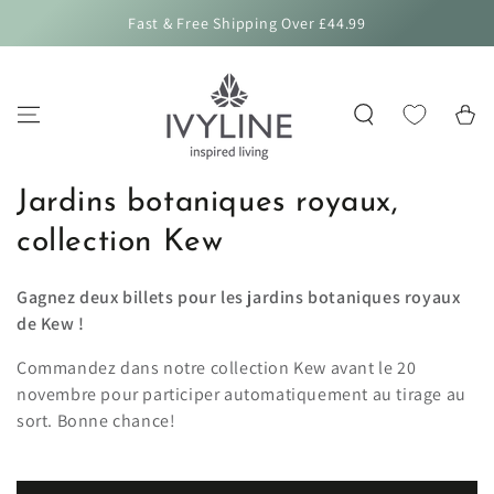
IGNORER LE
Fast & Free Shipping Over £44.99
CONTENU
Panier
Collection:
Jardins botaniques royaux,
collection Kew
Gagnez deux billets pour les jardins botaniques royaux
de Kew !
Commandez dans notre collection Kew avant le 20
novembre pour participer automatiquement au tirage au
sort. Bonne chance!