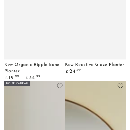
Kew Organic Ripple Bone
Kew Reactive Glaze Planter
Prix
.99
24
Planter
£
normal
Prix
.99
.99
19
34
£
£
normal
BOITE CADEAU