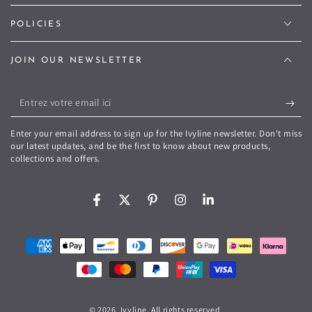
POLICIES
JOIN OUR NEWSLETTER
Entrez
votre
Enter your email address to sign up for the Ivyline newsletter. Don't miss
email
our latest updates, and be the first to know about new products,
collections and offers.
ici
Facebook
Twitter
Pinterest
Instagram
LinkedIn
Modes
de
paiement
© 2026,
Ivyline
. All rights reserved.