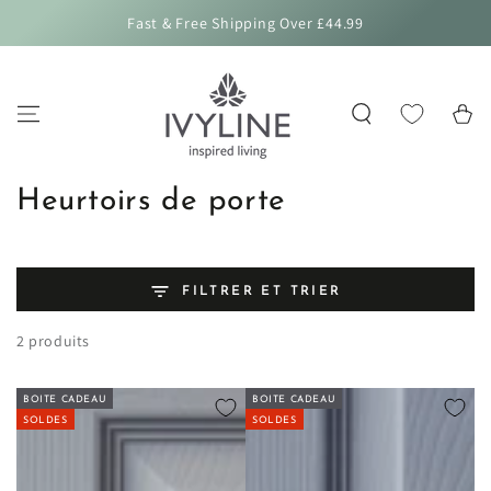
IGNORER LE
Fast & Free Shipping Over £44.99
CONTENU
Panier
Collection:
Heurtoirs de porte
FILTRER ET TRIER
2 produits
BOITE CADEAU
BOITE CADEAU
SOLDES
SOLDES