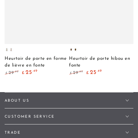
Laiton
Cuivre
Cuivre
Laiton
antique
Antique
Antique
antique
Heurtoir de porte en forme
Heurtoir de porte hibou en
de lièvre en fonte
fonte
.49
.49
25
25
.99
.99
29
29
£
£
£
£
Prix
Prix
Prix
Prix
normal
de
normal
de
vente
vente
ABOUT US
CUSTOMER SERVICE
TRADE