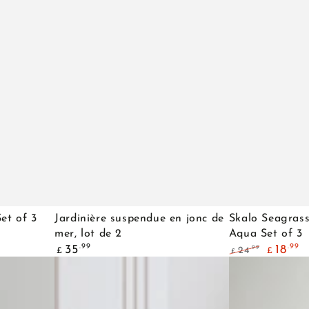
Jardinière
Skalo
et of 3
Jardinière suspendue en jonc de
Skalo Seagrass
suspendue
Seagrass
mer, lot de 2
Aqua Set of 3
Prix
.99
.99
35
18
.99
24
en
Lined
£
£
£
normal
Prix
Prix
jonc
Basket
normal
de
vente
de
Aqua