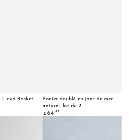
Panier
 Lined Basket
Panier doublé en jonc de mer
doublé
naturel, lot de 2
Prix
.99
64
en
£
normal
jonc
de