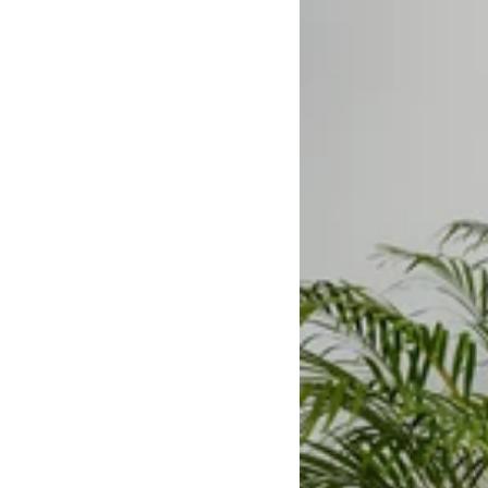
3
Planters