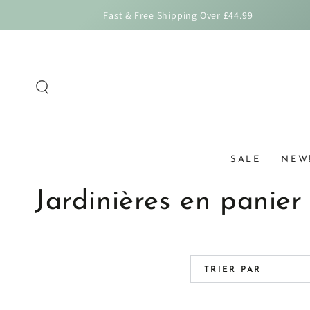
IGNORER LE
Fast & Free Shipping Over £44.99
CONTENU
SALE
NEW
Collection:
Jardinières en panier
TRIER PAR